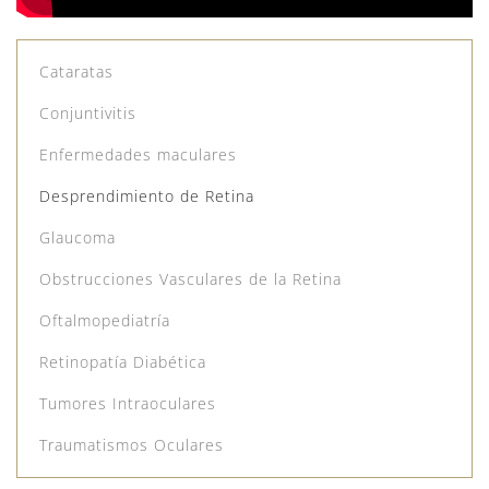
Cataratas
Conjuntivitis
Enfermedades maculares
Desprendimiento de Retina
Glaucoma
Obstrucciones Vasculares de la Retina
Oftalmopediatría
Retinopatía Diabética
Tumores Intraoculares
Traumatismos Oculares