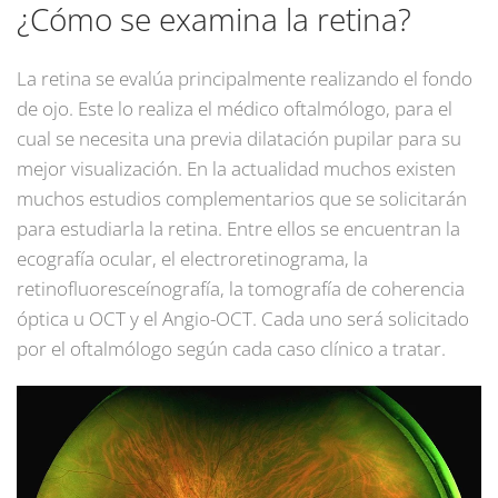
¿Cómo se examina la retina?
La retina se evalúa principalmente realizando el fondo
de ojo. Este lo realiza el médico oftalmólogo, para el
cual se necesita una previa dilatación pupilar para su
mejor visualización. En la actualidad muchos existen
muchos estudios complementarios que se solicitarán
para estudiarla la retina. Entre ellos se encuentran la
ecografía ocular, el electroretinograma, la
retinofluoresceínografía, la tomografía de coherencia
óptica u OCT y el Angio-OCT. Cada uno será solicitado
por el oftalmólogo según cada caso clínico a tratar.