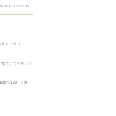
azgos obtenidos.
de la vena
empo y forma, se
a visual) y la