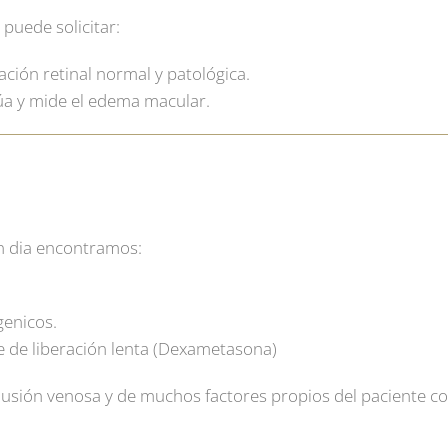
uede solicitar:
ación retinal normal y patológica.
úa y mide el edema macular.
en dia encontramos:
genicos.
de de liberación lenta (Dexametasona)
clusión venosa y de muchos factores propios del paciente 