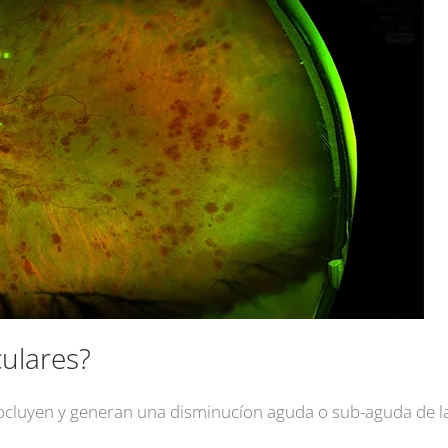
culares?
 ocluyen y generan una disminucíon aguda o sub-aguda de la