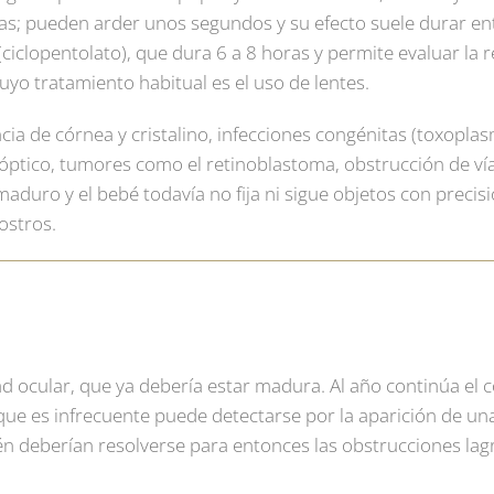
as; pueden arder unos segundos y su efecto suele durar ent
(ciclopentolato), que dura 6 a 8 horas y permite evaluar la 
yo tratamiento habitual es el uso de lentes.
ncia de córnea y cristalino, infecciones congénitas (toxopla
o óptico, tumores como el retinoblastoma, obstrucción de ví
nmaduro y el bebé todavía no fija ni sigue objetos con precisi
ostros.
ad ocular, que ya debería estar madura. Al año continúa el c
que es infrecuente puede detectarse por la aparición de una
ién deberían resolverse para entonces las obstrucciones lag