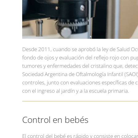
Desde 2011, cuando se aprobó la ley de Salud Ocu
fondo de ojos y evaluación del reflejo rojo con p
tumores y enfermedades del cristalino que, detect
Sociedad Argentina de Oftalmología Infantil
(SAOI)
controles, junto con evaluaciones específicas de 
con el ingreso al jardín y a la escuela primaria.
Control en bebés
El control del bebé es rápido y consiste en coloca