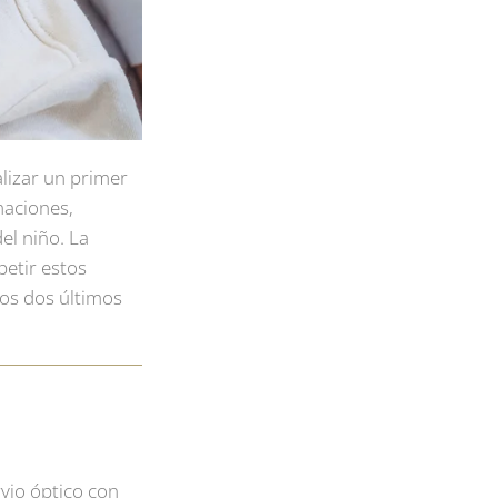
lizar un primer
maciones,
el niño. La
etir estos
tos dos últimos
rvio óptico con