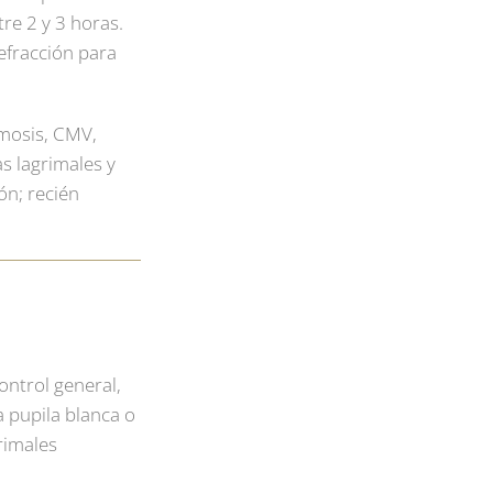
re 2 y 3 horas.
refracción para
smosis, CMV,
as lagrimales y
ón; recién
ontrol general,
 pupila blanca o
rimales