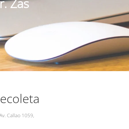
r. Zas
ecoleta
v. Callao 1059,