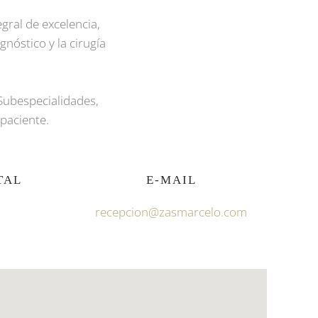
gral de excelencia,
nóstico y la cirugía
Subespecialidades,
paciente.
TAL
E-MAIL
recepcion@zasmarcelo.com